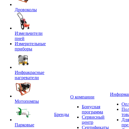
Дровоколы
Измельчители
пней
Измерительные
приборы
Инфракрасные
нагреватели
Информа
О компании
Мотопомпы
Опл
Бонусная
Пол
программа
Бренды
тов
Сервисный
Для
центр
Парковые
пре
Сертификаты