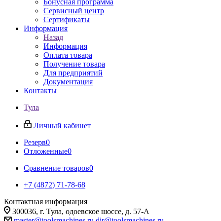
Бонусная программа
Сервисный центр
Сертификаты
Информация
Назад
Информация
Оплата товара
Получение товара
Для предприятий
Документация
Контакты
Тула
Личный кабинет
Резерв
0
Отложенные
0
Сравнение товаров
0
+7 (4872) 71-78-68
Контактная информация
300036, г. Тула, одоевское шоссе, д. 57-А
master@toolsmachines.ru
dir@toolsmachines.ru