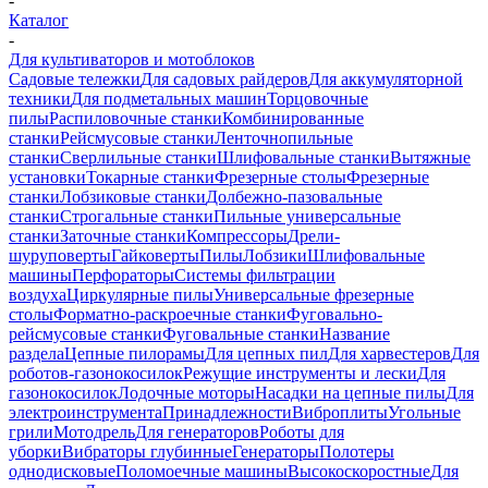
-
Каталог
-
Для культиваторов и мотоблоков
Садовые тележки
Для садовых райдеров
Для аккумуляторной
техники
Для подметальных машин
Торцовочные
пилы
Распиловочные станки
Комбинированные
станки
Рейсмусовые станки
Ленточнопильные
станки
Сверлильные станки
Шлифовальные станки
Вытяжные
установки
Токарные станки
Фрезерные столы
Фрезерные
станки
Лобзиковые станки
Долбежно-пазовальные
станки
Строгальные станки
Пильные универсальные
станки
Заточные станки
Компрессоры
Дрели-
шуруповерты
Гайковерты
Пилы
Лобзики
Шлифовальные
машины
Перфораторы
Системы фильтрации
воздуха
Циркулярные пилы
Универсальные фрезерные
столы
Форматно-раскроечные станки
Фуговально-
рейсмусовые станки
Фуговальные станки
Название
раздела
Цепные пилорамы
Для цепных пил
Для харвестеров
Для
роботов-газонокосилок
Режущие инструменты и лески
Для
газонокосилок
Лодочные моторы
Насадки на цепные пилы
Для
электроинструмента
Принадлежности
Виброплиты
Угольные
грили
Мотодрель
Для генераторов
Роботы для
уборки
Вибраторы глубинные
Генераторы
Полотеры
однодисковые
Поломоечные машины
Высокоскоростные
Для