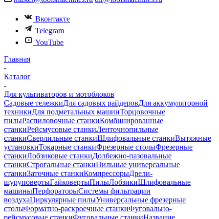
Вконтакте
Telegram
YouTube
Главная
-
Каталог
-
Для культиваторов и мотоблоков
Садовые тележки
Для садовых райдеров
Для аккумуляторной
техники
Для подметальных машин
Торцовочные
пилы
Распиловочные станки
Комбинированные
станки
Рейсмусовые станки
Ленточнопильные
станки
Сверлильные станки
Шлифовальные станки
Вытяжные
установки
Токарные станки
Фрезерные столы
Фрезерные
станки
Лобзиковые станки
Долбежно-пазовальные
станки
Строгальные станки
Пильные универсальные
станки
Заточные станки
Компрессоры
Дрели-
шуруповерты
Гайковерты
Пилы
Лобзики
Шлифовальные
машины
Перфораторы
Системы фильтрации
воздуха
Циркулярные пилы
Универсальные фрезерные
столы
Форматно-раскроечные станки
Фуговально-
рейсмусовые станки
Фуговальные станки
Название