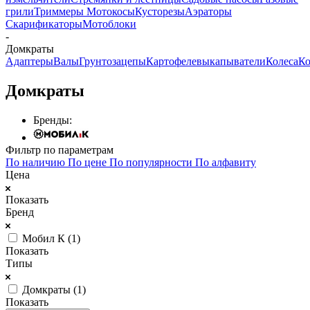
грили
Триммеры Мотокосы
Кусторезы
Аэраторы
Скарификаторы
Мотоблоки
-
Домкраты
Адаптеры
Валы
Грунтозацепы
Картофелевыкапыватели
Колеса
Ко
Домкраты
Бренды:
Фильтр по параметрам
По наличию
По цене
По популярности
По алфавиту
Цена
Показать
Бренд
Мобил К (
1
)
Показать
Типы
Домкраты (
1
)
Показать