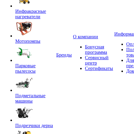
Инфракрасные
нагреватели
Информа
О компании
Мотопомпы
Опл
Бонусная
Пол
программа
Бренды
тов
Сервисный
Для
центр
Парковые
пре
Сертификаты
пылесосы
Док
Подметальные
машины
Подрезчики дерна