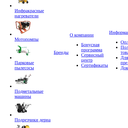
Инфракрасные
нагреватели
Информа
О компании
Мотопомпы
Опл
Бонусная
Пол
программа
Бренды
тов
Сервисный
Для
центр
Парковые
пре
Сертификаты
пылесосы
Док
Подметальные
машины
Подрезчики дерна