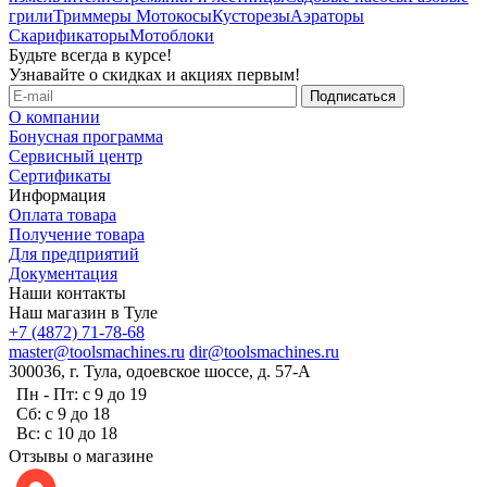
грили
Триммеры Мотокосы
Кусторезы
Аэраторы
Скарификаторы
Мотоблоки
Будьте всегда в курсе!
Узнавайте о скидках и акциях первым!
О компании
Бонусная программа
Сервисный центр
Сертификаты
Информация
Оплата товара
Получение товара
Для предприятий
Документация
Наши контакты
Наш магазин в Туле
+7 (4872) 71-78-68
master@toolsmachines.ru
dir@toolsmachines.ru
300036, г. Тула, одоевское шоссе, д. 57-А
Пн - Пт: с 9 до 19
Сб: с 9 до 18
Вс: с 10 до 18
Отзывы о магазине