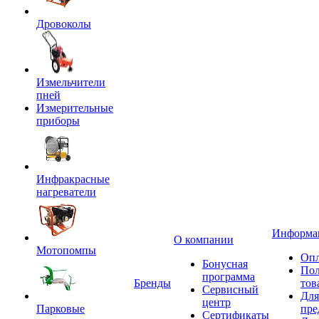
Дровоколы
Измельчители
пней
Измерительные
приборы
Инфракрасные
нагреватели
Информа
О компании
Мотопомпы
Опл
Бонусная
Пол
программа
Бренды
тов
Сервисный
Для
центр
Парковые
пре
Сертификаты