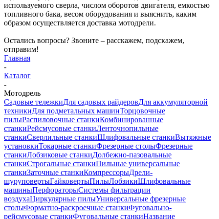
используемого сверла, числом оборотов двигателя, емкостью
топливного бака, весом оборудования и выяснить, каким
образом осуществляется доставка мотодрели.
Остались вопросы? Звоните – расскажем, подскажем,
отправим!
Главная
-
Каталог
-
Мотодрель
Садовые тележки
Для садовых райдеров
Для аккумуляторной
техники
Для подметальных машин
Торцовочные
пилы
Распиловочные станки
Комбинированные
станки
Рейсмусовые станки
Ленточнопильные
станки
Сверлильные станки
Шлифовальные станки
Вытяжные
установки
Токарные станки
Фрезерные столы
Фрезерные
станки
Лобзиковые станки
Долбежно-пазовальные
станки
Строгальные станки
Пильные универсальные
станки
Заточные станки
Компрессоры
Дрели-
шуруповерты
Гайковерты
Пилы
Лобзики
Шлифовальные
машины
Перфораторы
Системы фильтрации
воздуха
Циркулярные пилы
Универсальные фрезерные
столы
Форматно-раскроечные станки
Фуговально-
рейсмусовые станки
Фуговальные станки
Название