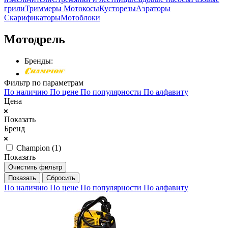
грили
Триммеры Мотокосы
Кусторезы
Аэраторы
Скарификаторы
Мотоблоки
Мотодрель
Бренды:
Фильтр по параметрам
По наличию
По цене
По популярности
По алфавиту
Цена
Показать
Бренд
Champion (
1
)
Показать
Очистить фильтр
Сбросить
По наличию
По цене
По популярности
По алфавиту