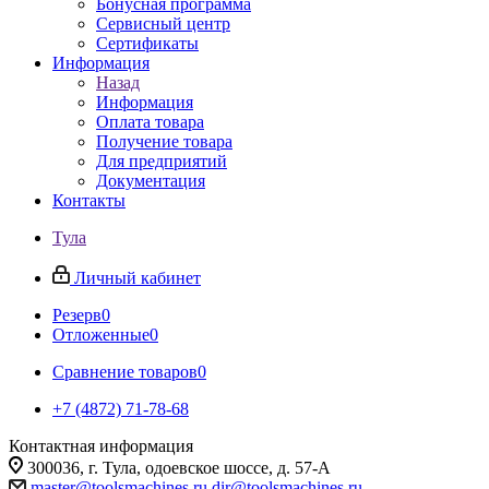
Бонусная программа
Сервисный центр
Сертификаты
Информация
Назад
Информация
Оплата товара
Получение товара
Для предприятий
Документация
Контакты
Тула
Личный кабинет
Резерв
0
Отложенные
0
Сравнение товаров
0
+7 (4872) 71-78-68
Контактная информация
300036, г. Тула, одоевское шоссе, д. 57-А
master@toolsmachines.ru
dir@toolsmachines.ru