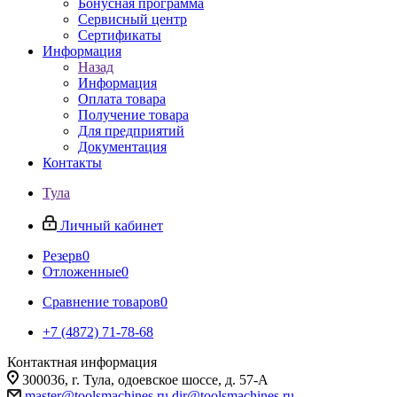
Бонусная программа
Сервисный центр
Сертификаты
Информация
Назад
Информация
Оплата товара
Получение товара
Для предприятий
Документация
Контакты
Тула
Личный кабинет
Резерв
0
Отложенные
0
Сравнение товаров
0
+7 (4872) 71-78-68
Контактная информация
300036, г. Тула, одоевское шоссе, д. 57-А
master@toolsmachines.ru
dir@toolsmachines.ru