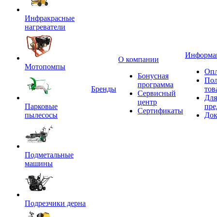
Инфракрасные
нагреватели
Информа
О компании
Мотопомпы
Опл
Бонусная
Пол
программа
Бренды
тов
Сервисный
Для
центр
Парковые
пре
Сертификаты
пылесосы
Док
Подметальные
машины
Подрезчики дерна