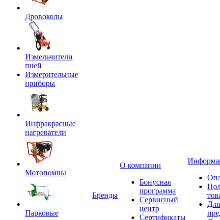
Дровоколы
Измельчители
пней
Измерительные
приборы
Инфракрасные
нагреватели
Информа
О компании
Мотопомпы
Опл
Бонусная
Пол
программа
Бренды
тов
Сервисный
Для
центр
Парковые
пре
Сертификаты