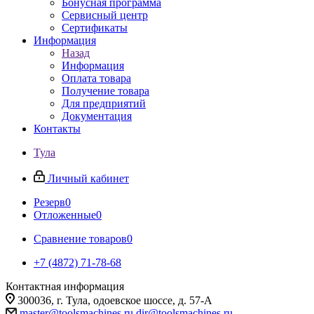
Бонусная программа
Сервисный центр
Сертификаты
Информация
Назад
Информация
Оплата товара
Получение товара
Для предприятий
Документация
Контакты
Тула
Личный кабинет
Резерв
0
Отложенные
0
Сравнение товаров
0
+7 (4872) 71-78-68
Контактная информация
300036, г. Тула, одоевское шоссе, д. 57-А
master@toolsmachines.ru
dir@toolsmachines.ru