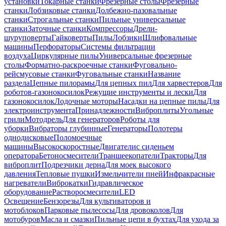
установки
Токарные станки
Фрезерные столы
Фрезерные
станки
Лобзиковые станки
Долбежно-пазовальные
станки
Строгальные станки
Пильные универсальные
станки
Заточные станки
Компрессоры
Дрели-
шуруповерты
Гайковерты
Пилы
Лобзики
Шлифовальные
машины
Перфораторы
Системы фильтрации
воздуха
Циркулярные пилы
Универсальные фрезерные
столы
Форматно-раскроечные станки
Фуговально-
рейсмусовые станки
Фуговальные станки
Название
раздела
Цепные пилорамы
Для цепных пил
Для харвестеров
Для
роботов-газонокосилок
Режущие инструменты и лески
Для
газонокосилок
Лодочные моторы
Насадки на цепные пилы
Для
электроинструмента
Принадлежности
Виброплиты
Угольные
грили
Мотодрель
Для генераторов
Роботы для
уборки
Вибраторы глубинные
Генераторы
Полотеры
однодисковые
Поломоечные
машины
Высокоскоростные
Двигатели
с сиденьем
оператора
Бетоносмесители
Траншеекопатели
Тракторы
Для
виброплит
Подрезчики дерна
Для моек высокого
давления
Тепловые пушки
Измельчители пней
Инфракрасные
нагреватели
Виброкатки
Гидравлическое
оборудование
Растворосмесители
LED
Освещение
Бензорезы
Для культиваторов и
мотоблоков
Парковые пылесосы
Для дровоколов
Для
мотобуров
Масла и смазки
Пильные цепи в бухтах
Для ухода за