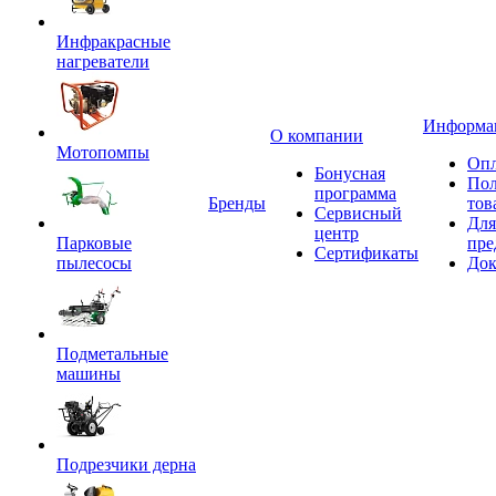
Инфракрасные
нагреватели
Информа
О компании
Мотопомпы
Опл
Бонусная
Пол
программа
Бренды
тов
Сервисный
Для
центр
Парковые
пре
Сертификаты
пылесосы
Док
Подметальные
машины
Подрезчики дерна