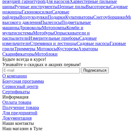
режущей гарнитурой
Для насосов
Харвестерные пильные
шины
Ручные инструменты
Цепные пилы
Высоторезы
Садовые
ножницы
Газонокосилки
Садовые
райдеры
Воздуходувки
Подарки
Культиваторы
Снегоуборщики
М
высокого давления
Пылесосы
Подметальные
машины
Дровоколы
Мотопомпы
Комби и
мультисистемы
Мотобуры
Опрыскиватели и
распылители
Измерительные приборы
Садовые
измельчители
Стремянки и лестницы
Садовые насосы
Газовые
грили
Триммеры Мотокосы
Кусторезы
Аэраторы
Скарификаторы
Мотоблоки
Будьте всегда в курсе!
Узнавайте о скидках и акциях первым!
О компании
Бонусная программа
Сервисный центр
Сертификаты
Информация
Оплата товара
Получение товара
Для предприятий
Документация
Наши контакты
Наш магазин в Туле