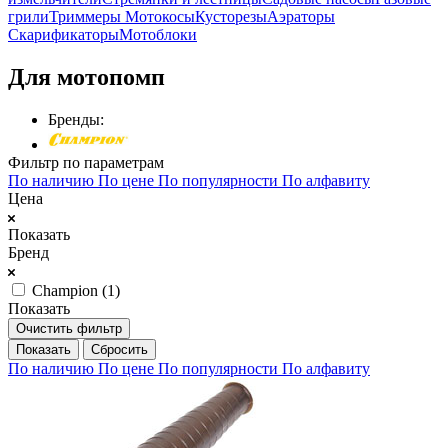
грили
Триммеры Мотокосы
Кусторезы
Аэраторы
Скарификаторы
Мотоблоки
Для мотопомп
Бренды:
Фильтр по параметрам
По наличию
По цене
По популярности
По алфавиту
Цена
Показать
Бренд
Champion (
1
)
Показать
Очистить фильтр
Сбросить
По наличию
По цене
По популярности
По алфавиту