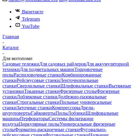
Вконтакте
Telegram
YouTube
Главная
-
Каталог
-
Для мотопомп
Садовые тележки
Для садовых райдеров
Для аккумуляторной
техники
Для подметальных машин
Торцовочные
пилы
Распиловочные станки
Комбинированные
станки
Рейсмусовые станки
Ленточнопильные
станки
Сверлильные станки
Шлифовальные станки
Вытяжные
установки
Токарные станки
Фрезерные столы
Фрезерные
станки
Лобзиковые станки
Долбежно-пазовальные
станки
Строгальные станки
Пильные универсальные
станки
Заточные станки
Компрессоры
Дрели-
шуруповерты
Гайковерты
Пилы
Лобзики
Шлифовальные
машины
Перфораторы
Системы фильтрации
воздуха
Циркулярные пилы
Универсальные фрезерные
столы
Форматно-раскроечные станки
Фуговально-
рейсмусовые станки
Фуговальные станки
Название