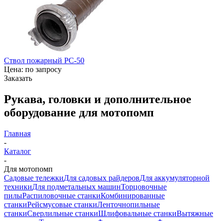
Ствол пожарный РС-50
Цена: по запросу
Заказать
Рукава, головки и дополнительное
оборудование для мотопомп
Главная
-
Каталог
-
Для мотопомп
Садовые тележки
Для садовых райдеров
Для аккумуляторной
техники
Для подметальных машин
Торцовочные
пилы
Распиловочные станки
Комбинированные
станки
Рейсмусовые станки
Ленточнопильные
станки
Сверлильные станки
Шлифовальные станки
Вытяжные