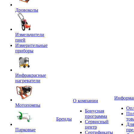
Дровоколы
Измельчители
пней
Измерительные
приборы
Инфракрасные
нагреватели
Информа
О компании
Мотопомпы
Опл
Бонусная
Пол
программа
Бренды
тов
Сервисный
Для
центр
Парковые
пре
Сертификаты