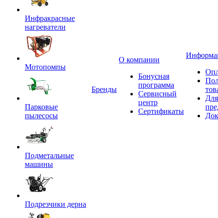
Инфракрасные
нагреватели
Информа
О компании
Мотопомпы
Опл
Бонусная
Пол
программа
Бренды
тов
Сервисный
Для
центр
Парковые
пре
Сертификаты
пылесосы
Док
Подметальные
машины
Подрезчики дерна