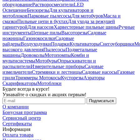
оборудование
Растворосмесители
LED
Освещение
Бензорезы
Для культиваторов и
мотоблоков
Парковые пылесосы
Для мотобуров
Масла и
смазки
Пильные цепи в бухтах
Для ухода за режущей
гарнитурой
Для насосов
Харвестерные пильные шины
Ручные
инструменты
Цепные пилы
Высоторезы
Садовые
ножницы
Газонокосилки
Садовые
райдеры
Воздуходувки
Подарки
Культиваторы
Снегоуборщики
М
высокого давления
Пылесосы
Подметальные
машины
Дровоколы
Мотопомпы
Комби и
мультисистемы
Мотобуры
Опрыскиватели и
распылители
Измерительные приборы
Садовые
измельчители
Стремянки и лестницы
Садовые насосы
Газовые
грили
Триммеры Мотокосы
Кусторезы
Аэраторы
Скарификаторы
Мотоблоки
Будьте всегда в курсе!
Узнавайте о скидках и акциях первым!
О компании
Бонусная программа
Сервисный центр
Сертификаты
Информация
Оплата товара