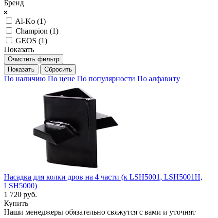
Бренд
Al-Ko (
1
)
Champion (
1
)
GEOS (
1
)
Показать
Очистить фильтр
Сбросить
По наличию
По цене
По популярности
По алфавиту
Насадка для колки дров на 4 части (к LSH5001, LSH5001H,
LSH5000)
1 720
руб.
Купить
Наши менеджеры обязательно свяжутся с вами и уточнят