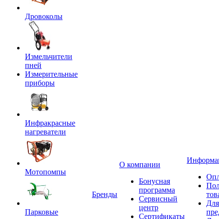
Дровоколы
Измельчители
пней
Измерительные
приборы
Инфракрасные
нагреватели
Информа
О компании
Мотопомпы
Опл
Бонусная
Пол
программа
Бренды
тов
Сервисный
Для
центр
Парковые
пре
Сертификаты