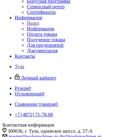
Бонусная программа
Сервисный центр
Сертификаты
Информация
Назад
Информация
Оплата товара
Получение товара
Для предприятий
Документация
Контакты
Тула
Личный кабинет
Резерв
0
Отложенные
0
Сравнение товаров
0
+7 (4872) 71-78-68
Контактная информация
300036, г. Тула, одоевское шоссе, д. 57-А
master@toolsmachines.ru
dir@toolsmachines.ru