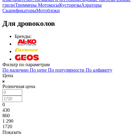
грили
Триммеры Мотокосы
Кусторезы
Аэраторы
Скарификаторы
Мотоблоки
Для дровоколов
Бренды:
Фильтр по параметрам
По наличию
По цене
По популярности
По алфавиту
Цена
Розничная цена
0
430
860
1 290
1720
Показать