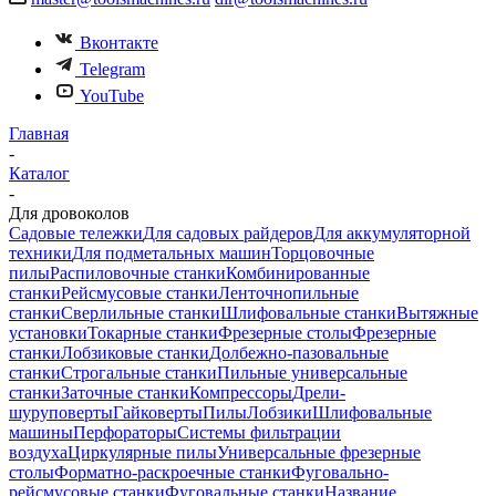
Вконтакте
Telegram
YouTube
Главная
-
Каталог
-
Для дровоколов
Садовые тележки
Для садовых райдеров
Для аккумуляторной
техники
Для подметальных машин
Торцовочные
пилы
Распиловочные станки
Комбинированные
станки
Рейсмусовые станки
Ленточнопильные
станки
Сверлильные станки
Шлифовальные станки
Вытяжные
установки
Токарные станки
Фрезерные столы
Фрезерные
станки
Лобзиковые станки
Долбежно-пазовальные
станки
Строгальные станки
Пильные универсальные
станки
Заточные станки
Компрессоры
Дрели-
шуруповерты
Гайковерты
Пилы
Лобзики
Шлифовальные
машины
Перфораторы
Системы фильтрации
воздуха
Циркулярные пилы
Универсальные фрезерные
столы
Форматно-раскроечные станки
Фуговально-
рейсмусовые станки
Фуговальные станки
Название