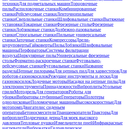
техники
Для подметальных машин
Торцовочные
пилы
Распиловочные станки
Комбинированные
станки
Рейсмусовые станки
Ленточнопильные
станки
Сверлильные станки
Шлифовальные станки
Вытяжные
установки
Токарные станки
Фрезерные столы
Фрезерные
станки
Лобзиковые станки
Долбежно-пазовальные
станки
Строгальные станки
Пильные универсальные
станки
Заточные станки
Компрессоры
Дрели-
шуруповерты
Гайковерты
Пилы
Лобзики
Шлифовальные
машины
Перфораторы
Системы фильтрации
воздуха
Циркулярные пилы
Универсальные фрезерные
столы
Форматно-раскроечные станки
Фуговально-
рейсмусовые станки
Фуговальные станки
Название
раздела
Цепные пилорамы
Для цепных пил
Для харвестеров
Для
роботов-газонокосилок
Режущие инструменты и лески
Для
газонокосилок
Лодочные моторы
Насадки на цепные пилы
Для
электроинструмента
Принадлежности
Виброплиты
Угольные
грили
Мотодрель
Для генераторов
Роботы для
уборки
Вибраторы глубинные
Генераторы
Полотеры
однодисковые
Поломоечные машины
Высокоскоростные
Для
мотопомп
Двигатели
с сиденьем
оператора
Бетоносмесители
Траншеекопатели
Тракторы
Для
виброплит
Подрезчики дерна
Для моек высокого
давления
Тепловые пушки
Измельчители пней
Инфракрасные
нагреватели
Виброкатки
Гидравлическое