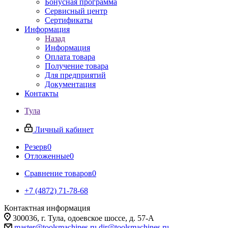
Бонусная программа
Сервисный центр
Сертификаты
Информация
Назад
Информация
Оплата товара
Получение товара
Для предприятий
Документация
Контакты
Тула
Личный кабинет
Резерв
0
Отложенные
0
Сравнение товаров
0
+7 (4872) 71-78-68
Контактная информация
300036, г. Тула, одоевское шоссе, д. 57-А
master@toolsmachines.ru
dir@toolsmachines.ru