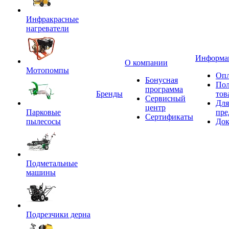
Инфракрасные
нагреватели
Информа
О компании
Мотопомпы
Опл
Бонусная
Пол
программа
Бренды
тов
Сервисный
Для
центр
Парковые
пре
Сертификаты
пылесосы
Док
Подметальные
машины
Подрезчики дерна