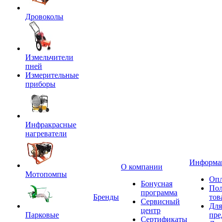
Дровоколы
Измельчители
пней
Измерительные
приборы
Инфракрасные
нагреватели
Информа
О компании
Мотопомпы
Опл
Бонусная
Пол
программа
Бренды
тов
Сервисный
Для
центр
Парковые
пре
Сертификаты