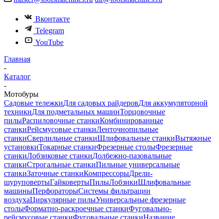
Вконтакте
Telegram
YouTube
Главная
-
Каталог
-
Мотобуры
Садовые тележки
Для садовых райдеров
Для аккумуляторной
техники
Для подметальных машин
Торцовочные
пилы
Распиловочные станки
Комбинированные
станки
Рейсмусовые станки
Ленточнопильные
станки
Сверлильные станки
Шлифовальные станки
Вытяжные
установки
Токарные станки
Фрезерные столы
Фрезерные
станки
Лобзиковые станки
Долбежно-пазовальные
станки
Строгальные станки
Пильные универсальные
станки
Заточные станки
Компрессоры
Дрели-
шуруповерты
Гайковерты
Пилы
Лобзики
Шлифовальные
машины
Перфораторы
Системы фильтрации
воздуха
Циркулярные пилы
Универсальные фрезерные
столы
Форматно-раскроечные станки
Фуговально-
рейсмусовые станки
Фуговальные станки
Название