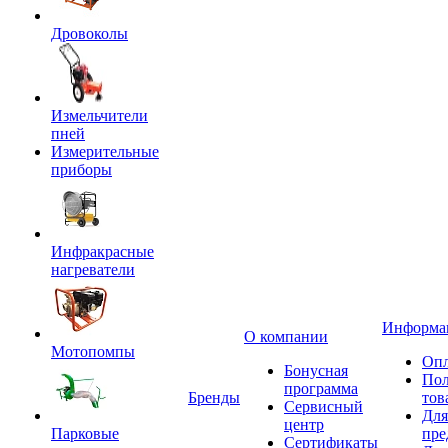
Дровоколы
Измельчители
пней
Измерительные
приборы
Инфракрасные
нагреватели
Информа
О компании
Мотопомпы
Опл
Бонусная
Пол
программа
Бренды
тов
Сервисный
Для
центр
Парковые
пре
Сертификаты