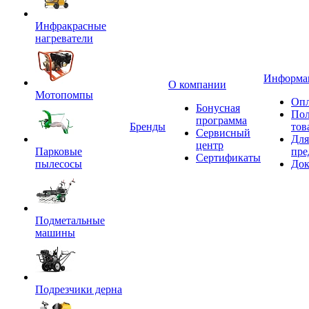
Инфракрасные
нагреватели
Информа
О компании
Мотопомпы
Опл
Бонусная
Пол
программа
Бренды
тов
Сервисный
Для
центр
Парковые
пре
Сертификаты
пылесосы
Док
Подметальные
машины
Подрезчики дерна