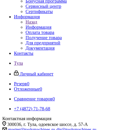
Бонусная программа
Сервисный центр
Сертификаты
Информация
Назад
Информация
Оплата товара
Получение товара
Для предприятий
Документация
Контакты
Тула
Личный кабинет
Резерв
0
Отложенные
0
Сравнение товаров
0
+7 (4872) 71-78-68
Контактная информация
300036, г. Тула, одоевское шоссе, д. 57-А
master@toolsmachines.ru
dir@toolsmachines.ru