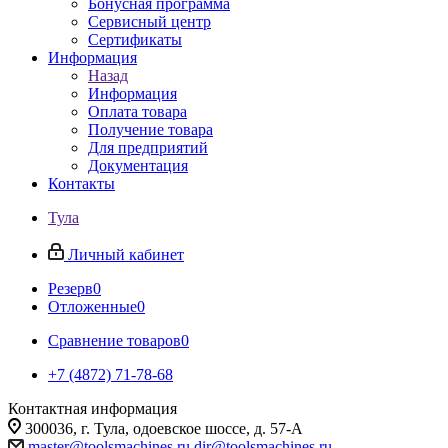
Бонусная программа
Сервисный центр
Сертификаты
Информация
Назад
Информация
Оплата товара
Получение товара
Для предприятий
Документация
Контакты
Тула
Личный кабинет
Резерв
0
Отложенные
0
Сравнение товаров
0
+7 (4872) 71-78-68
Контактная информация
300036, г. Тула, одоевское шоссе, д. 57-А
master@toolsmachines.ru
dir@toolsmachines.ru