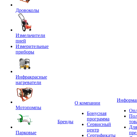
Дровоколы
Измельчители
пней
Измерительные
приборы
Инфракрасные
нагреватели
Информа
О компании
Мотопомпы
Опл
Бонусная
Пол
программа
Бренды
тов
Сервисный
Для
центр
Парковые
пре
Сертификаты