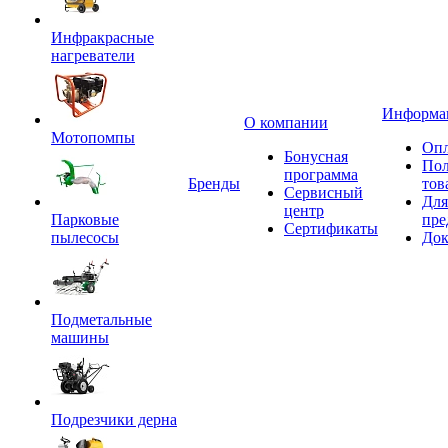
Инфракрасные
нагреватели
Информа
О компании
Мотопомпы
Опл
Бонусная
Пол
программа
Бренды
тов
Сервисный
Для
центр
Парковые
пре
Сертификаты
пылесосы
Док
Подметальные
машины
Подрезчики дерна