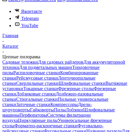
Вконтакте
Telegram
YouTube
Главная
-
Каталог
-
Цепные пилорамы
Садовые тележки
Для садовых райдеров
Для аккумуляторной
техники
Для подметальных машин
Торцовочные
пилы
Распиловочные станки
Комбинированные
станки
Рейсмусовые станки
Ленточнопильные
станки
Сверлильные станки
Шлифовальные станки
Вытяжные
установки
Токарные станки
Фрезерные столы
Фрезерные
станки
Лобзиковые станки
Долбежно-пазовальные
станки
Строгальные станки
Пильные универсальные
станки
Заточные станки
Компрессоры
Дрели-
шуруповерты
Гайковерты
Пилы
Лобзики
Шлифовальные
машины
Перфораторы
Системы фильтрации
воздуха
Циркулярные пилы
Универсальные фрезерные
столы
Форматно-раскроечные станки
Фуговально-
рейсмусовые станки
Фуговальные станки
Название раздела
Для