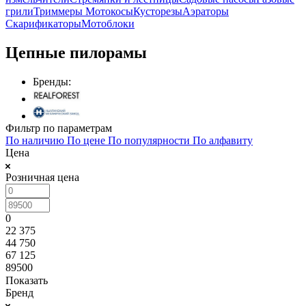
грили
Триммеры Мотокосы
Кусторезы
Аэраторы
Скарификаторы
Мотоблоки
Цепные пилорамы
Бренды:
Фильтр по параметрам
По наличию
По цене
По популярности
По алфавиту
Цена
Розничная цена
0
22 375
44 750
67 125
89500
Показать
Бренд