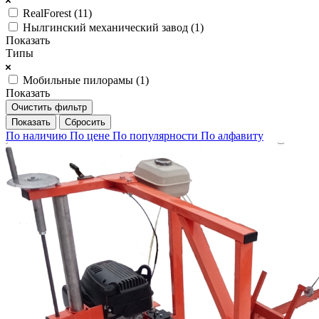
RealForest (
11
)
Нылгинский механический завод (
1
)
Показать
Типы
Мобильные пилорамы (
1
)
Показать
Очистить фильтр
Сбросить
По наличию
По цене
По популярности
По алфавиту