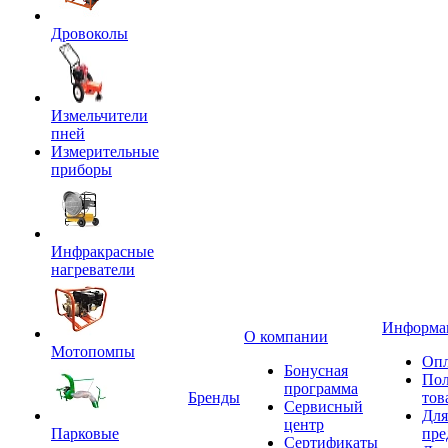
Дровоколы
Измельчители
пней
Измерительные
приборы
Инфракрасные
нагреватели
Информа
О компании
Мотопомпы
Опл
Бонусная
Пол
программа
Бренды
тов
Сервисный
Для
центр
Парковые
пре
Сертификаты