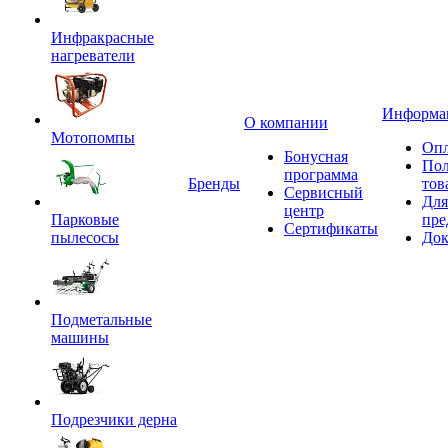
Инфракрасные
нагреватели
Информа
О компании
Мотопомпы
Опл
Бонусная
Пол
программа
Бренды
тов
Сервисный
Для
центр
Парковые
пре
Сертификаты
пылесосы
Док
Подметальные
машины
Подрезчики дерна