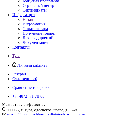
Бонусная программа
Сервисный центр
Сертификаты
Информация
Назад
Информация
Оплата товара
Получение товара
Для предприятий
Документация
Контакты
Тула
Личный кабинет
Резерв
0
Отложенные
0
Сравнение товаров
0
+7 (4872) 71-78-68
Контактная информация
300036, г. Тула, одоевское шоссе, д. 57-А
master@toolsmachines.ru
dir@toolsmachines.ru