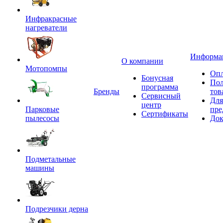
Инфракрасные
нагреватели
Информа
О компании
Мотопомпы
Опл
Бонусная
Пол
программа
Бренды
тов
Сервисный
Для
центр
Парковые
пре
Сертификаты
пылесосы
Док
Подметальные
машины
Подрезчики дерна