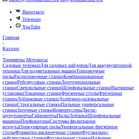
Вконтакте
Telegram
YouTube
Главная
-
Каталог
-
Триммеры Мотокосы
Садовые тележки
Для садовых райдеров
Для аккумуляторной
техники
Для подметальных машин
Торцовочные
пилы
Распиловочные станки
Комбинированные
станки
Рейсмусовые станки
Ленточнопильные
станки
Сверлильные станки
Шлифовальные станки
Вытяжные
установки
Токарные станки
Фрезерные столы
Фрезерные
станки
Лобзиковые станки
Долбежно-пазовальные
станки
Строгальные станки
Пильные универсальные
станки
Заточные станки
Компрессоры
Дрели-
шуруповерты
Гайковерты
Пилы
Лобзики
Шлифовальные
машины
Перфораторы
Системы фильтрации
воздуха
Циркулярные пилы
Универсальные фрезерные
столы
Форматно-раскроечные станки
Фуговально-
рейсмусовые станки
Фуговальные станки
Название