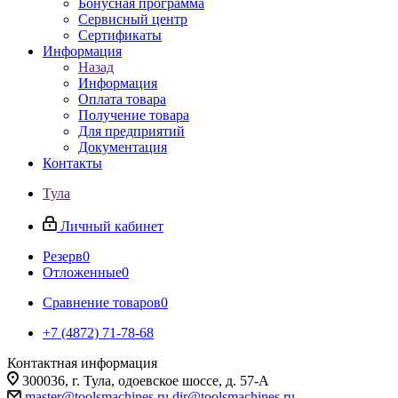
Бонусная программа
Сервисный центр
Сертификаты
Информация
Назад
Информация
Оплата товара
Получение товара
Для предприятий
Документация
Контакты
Тула
Личный кабинет
Резерв
0
Отложенные
0
Сравнение товаров
0
+7 (4872) 71-78-68
Контактная информация
300036, г. Тула, одоевское шоссе, д. 57-А
master@toolsmachines.ru
dir@toolsmachines.ru