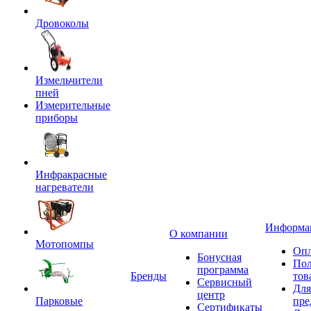
Дровоколы
Измельчители
пней
Измерительные
приборы
Инфракрасные
нагреватели
Информа
О компании
Мотопомпы
Опл
Бонусная
Пол
программа
Бренды
тов
Сервисный
Для
центр
Парковые
пре
Сертификаты