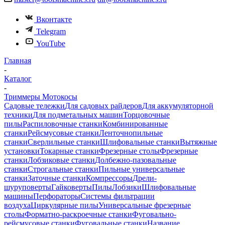
Вконтакте
Telegram
YouTube
Главная
-
Каталог
-
Триммеры Мотокосы
Садовые тележки
Для садовых райдеров
Для аккумуляторной
техники
Для подметальных машин
Торцовочные
пилы
Распиловочные станки
Комбинированные
станки
Рейсмусовые станки
Ленточнопильные
станки
Сверлильные станки
Шлифовальные станки
Вытяжные
установки
Токарные станки
Фрезерные столы
Фрезерные
станки
Лобзиковые станки
Долбежно-пазовальные
станки
Строгальные станки
Пильные универсальные
станки
Заточные станки
Компрессоры
Дрели-
шуруповерты
Гайковерты
Пилы
Лобзики
Шлифовальные
машины
Перфораторы
Системы фильтрации
воздуха
Циркулярные пилы
Универсальные фрезерные
столы
Форматно-раскроечные станки
Фуговально-
рейсмусовые станки
Фуговальные станки
Название