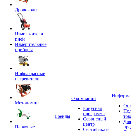
Дровоколы
Измельчители
пней
Измерительные
приборы
Инфракрасные
нагреватели
Информа
О компании
Мотопомпы
Опл
Бонусная
Пол
программа
Бренды
тов
Сервисный
Для
центр
Парковые
пре
Сертификаты