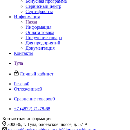
Бонусная программа
Сервисный центр
Сертификаты
Информация
Назад
Информация
Оплата товара
Получение товара
Для предприятий
Документация
Контакты
Тула
Личный кабинет
Резерв
0
Отложенные
0
Сравнение товаров
0
+7 (4872) 71-78-68
Контактная информация
300036, г. Тула, одоевское шоссе, д. 57-А
master@toolsmachines.ru
dir@toolsmachines.ru