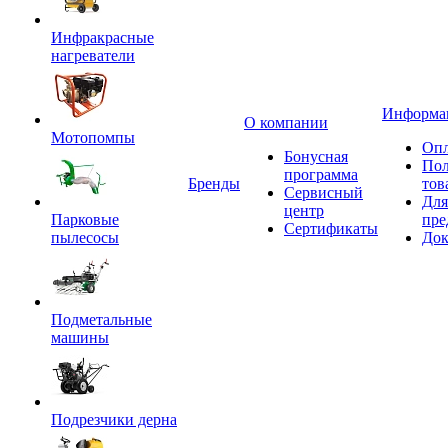
Инфракрасные
нагреватели
Информа
О компании
Мотопомпы
Опл
Бонусная
Пол
программа
Бренды
тов
Сервисный
Для
центр
Парковые
пре
Сертификаты
пылесосы
Док
Подметальные
машины
Подрезчики дерна