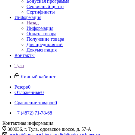
Бонусная программа
Сервисный центр
Сертификаты
Информация
Назад
Информация
Оплата товара
Получение товара
Для предприятий
Документация
Контакты
Тула
Личный кабинет
Резерв
0
Отложенные
0
Сравнение товаров
0
+7 (4872) 71-78-68
Контактная информация
300036, г. Тула, одоевское шоссе, д. 57-А
master@toolsmachines.ru
dir@toolsmachines.ru