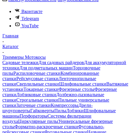
Вконтакте
Telegram
YouTube
Главная
-
Каталог
-
Триммеры Мотокосы
Садовые тележки
Для садовых райдеров
Для аккумуляторной
техники
Для подметальных машин
Торцовочные
пилы
Распиловочные станки
Комбинированные
станки
Рейсмусовые станки
Ленточнопильные
станки
Сверлильные станки
Шлифовальные станки
Вытяжные
установки
Токарные станки
Фрезерные столы
Фрезерные
станки
Лобзиковые станки
Долбежно-пазовальные
станки
Строгальные станки
Пильные универсальные
станки
Заточные станки
Компрессоры
Дрели-
шуруповерты
Гайковерты
Пилы
Лобзики
Шлифовальные
машины
Перфораторы
Системы фильтрации
воздуха
Циркулярные пилы
Универсальные фрезерные
столы
Форматно-раскроечные станки
Фуговально-
рейсмусовые станки
Фуговальные станки
Название