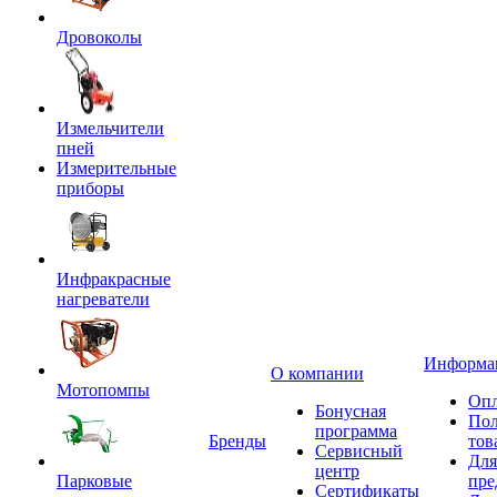
Дровоколы
Измельчители
пней
Измерительные
приборы
Инфракрасные
нагреватели
Информа
О компании
Мотопомпы
Опл
Бонусная
Пол
программа
Бренды
тов
Сервисный
Для
центр
Парковые
пре
Сертификаты