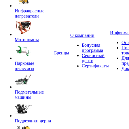
Инфракрасные
нагреватели
Информа
О компании
Мотопомпы
Опл
Бонусная
Пол
программа
Бренды
тов
Сервисный
Для
центр
Парковые
пре
Сертификаты
пылесосы
Док
Подметальные
машины
Подрезчики дерна