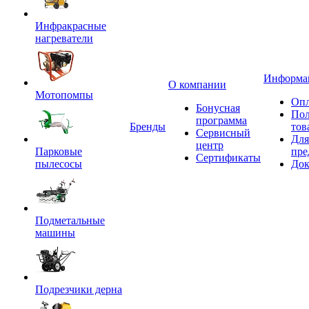
Инфракрасные
нагреватели
Информа
О компании
Мотопомпы
Опл
Бонусная
Пол
программа
Бренды
тов
Сервисный
Для
центр
Парковые
пре
Сертификаты
пылесосы
Док
Подметальные
машины
Подрезчики дерна