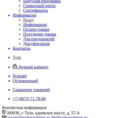
Бонусная программа
Сервисный центр
Сертификаты
Информация
Назад
Информация
Оплата товара
Получение товара
Для предприятий
Документация
Контакты
Тула
Личный кабинет
Резерв
0
Отложенные
0
Сравнение товаров
0
+7 (4872) 71-78-68
Контактная информация
300036, г. Тула, одоевское шоссе, д. 57-А
master@toolsmachines.ru
dir@toolsmachines.ru