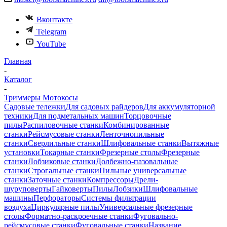
Вконтакте
Telegram
YouTube
Главная
-
Каталог
-
Триммеры Мотокосы
Садовые тележки
Для садовых райдеров
Для аккумуляторной
техники
Для подметальных машин
Торцовочные
пилы
Распиловочные станки
Комбинированные
станки
Рейсмусовые станки
Ленточнопильные
станки
Сверлильные станки
Шлифовальные станки
Вытяжные
установки
Токарные станки
Фрезерные столы
Фрезерные
станки
Лобзиковые станки
Долбежно-пазовальные
станки
Строгальные станки
Пильные универсальные
станки
Заточные станки
Компрессоры
Дрели-
шуруповерты
Гайковерты
Пилы
Лобзики
Шлифовальные
машины
Перфораторы
Системы фильтрации
воздуха
Циркулярные пилы
Универсальные фрезерные
столы
Форматно-раскроечные станки
Фуговально-
рейсмусовые станки
Фуговальные станки
Название