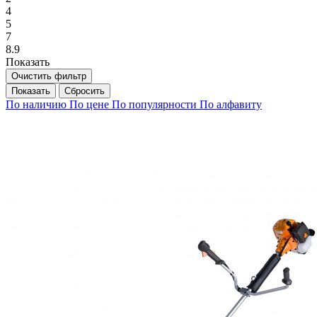
4
5
7
8.9
Показать
Очистить фильтр
Сбросить
По наличию
По цене
По популярности
По алфавиту