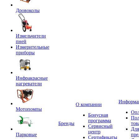
Дровоколы
Измельчители
пней
Измерительные
приборы
Инфракрасные
нагреватели
Информа
О компании
Мотопомпы
Опл
Бонусная
Пол
программа
Бренды
тов
Сервисный
Для
центр
Парковые
пре
Сертификаты