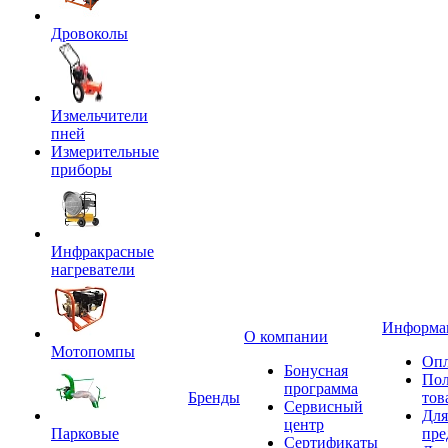
Дровоколы
Измельчители
пней
Измерительные
приборы
Инфракрасные
нагреватели
Информа
О компании
Мотопомпы
Опл
Бонусная
Пол
программа
Бренды
тов
Сервисный
Для
центр
Парковые
пре
Сертификаты