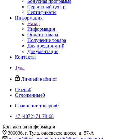
Бонусная программа
Сервисный центр
Сертификаты
Информация
Назад
Информация
Оплата товара
Получение товара
Для предприятий
Документация
Контакты
Тула
Личный кабинет
Резерв
0
Отложенные
0
Сравнение товаров
0
+7 (4872) 71-78-68
Контактная информация
300036, г. Тула, одоевское шоссе, д. 57-А
master@toolsmachines.ru
dir@toolsmachines.ru