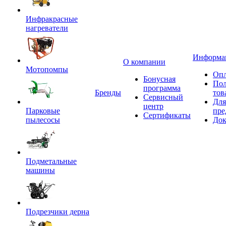
Инфракрасные
нагреватели
Информа
О компании
Мотопомпы
Опл
Бонусная
Пол
программа
Бренды
тов
Сервисный
Для
центр
Парковые
пре
Сертификаты
пылесосы
Док
Подметальные
машины
Подрезчики дерна