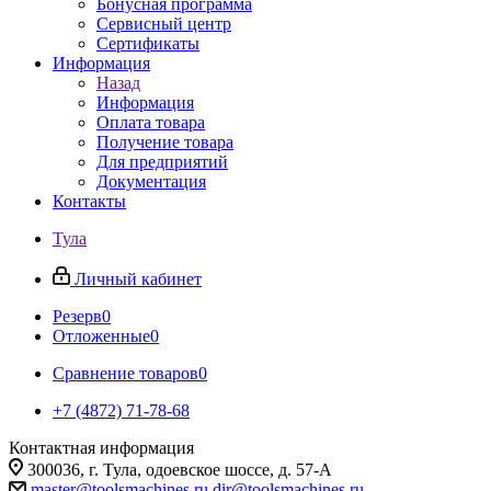
Бонусная программа
Сервисный центр
Сертификаты
Информация
Назад
Информация
Оплата товара
Получение товара
Для предприятий
Документация
Контакты
Тула
Личный кабинет
Резерв
0
Отложенные
0
Сравнение товаров
0
+7 (4872) 71-78-68
Контактная информация
300036, г. Тула, одоевское шоссе, д. 57-А
master@toolsmachines.ru
dir@toolsmachines.ru