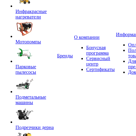
Инфракрасные
нагреватели
Информа
О компании
Мотопомпы
Опл
Бонусная
Пол
программа
Бренды
тов
Сервисный
Для
центр
Парковые
пре
Сертификаты
пылесосы
Док
Подметальные
машины
Подрезчики дерна