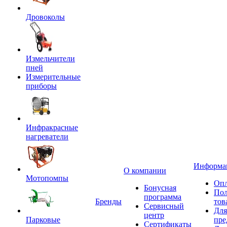
Дровоколы
Измельчители
пней
Измерительные
приборы
Инфракрасные
нагреватели
Информа
О компании
Мотопомпы
Опл
Бонусная
Пол
программа
Бренды
тов
Сервисный
Для
центр
Парковые
пре
Сертификаты