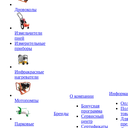
Дровоколы
Измельчители
пней
Измерительные
приборы
Инфракрасные
нагреватели
Информа
О компании
Мотопомпы
Опл
Бонусная
Пол
программа
Бренды
тов
Сервисный
Для
центр
Парковые
пре
Сертификаты