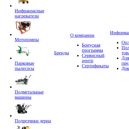
Инфракрасные
нагреватели
Информа
О компании
Мотопомпы
Опл
Бонусная
Пол
программа
Бренды
тов
Сервисный
Для
центр
Парковые
пре
Сертификаты
пылесосы
Док
Подметальные
машины
Подрезчики дерна