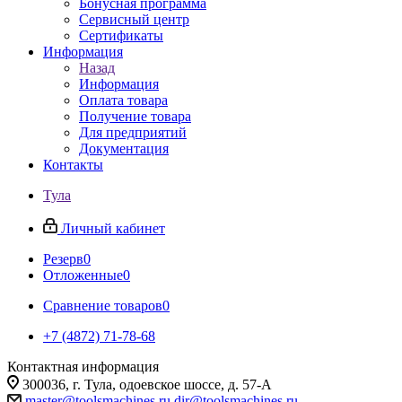
Бонусная программа
Сервисный центр
Сертификаты
Информация
Назад
Информация
Оплата товара
Получение товара
Для предприятий
Документация
Контакты
Тула
Личный кабинет
Резерв
0
Отложенные
0
Сравнение товаров
0
+7 (4872) 71-78-68
Контактная информация
300036, г. Тула, одоевское шоссе, д. 57-А
master@toolsmachines.ru
dir@toolsmachines.ru