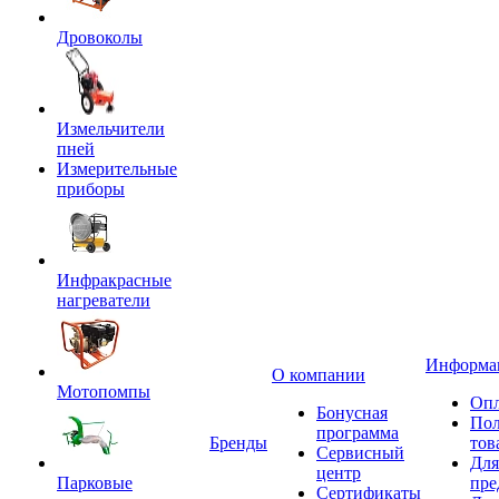
Дровоколы
Измельчители
пней
Измерительные
приборы
Инфракрасные
нагреватели
Информа
О компании
Мотопомпы
Опл
Бонусная
Пол
программа
Бренды
тов
Сервисный
Для
центр
Парковые
пре
Сертификаты