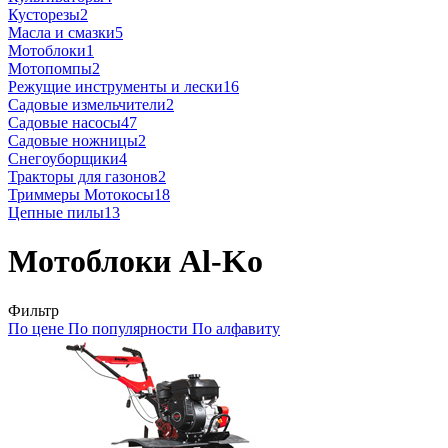
Кусторезы
2
Масла и смазки
5
Мотоблоки
1
Мотопомпы
2
Режущие инструменты и лески
16
Садовые измельчители
2
Садовые насосы
47
Садовые ножницы
2
Снегоуборщики
4
Тракторы для газонов
2
Триммеры Мотокосы
18
Цепные пилы
13
Мотоблоки Al-Ko
Фильтр
По цене
По популярности
По алфавиту