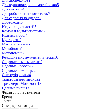
Для дровоколов
1
Для культиваторов и мотоблоков
5
Для насосов
4
Для роботов-газонокосилок
7
Для садовых райдеров
7
Дровоколы
5
Игрушки для детей
5
Комби и мультисистемы
5
Культиваторы
4
Кусторезы
2
Масла и смазки
5
Мотоблоки
1
Мотопомпы
2
Режущие инструменты и лески
16
Садовые измельчители
2
Садовые насосы
47
Садовые ножницы
2
Снегоуборщики
4
Тракторы для газонов
2
Триммеры Мотокосы
18
Цепные пилы
13
Фильтр по параметрам
Бренд
Типы
Специфика товара