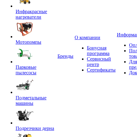
Инфракрасные
нагреватели
Информа
О компании
Мотопомпы
Опл
Бонусная
Пол
программа
Бренды
тов
Сервисный
Для
центр
Парковые
пре
Сертификаты
пылесосы
Док
Подметальные
машины
Подрезчики дерна