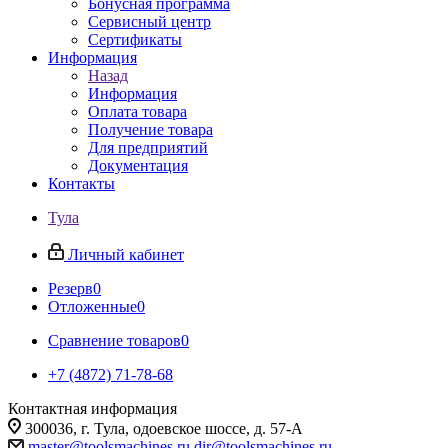
Бонусная программа
Сервисный центр
Сертификаты
Информация
Назад
Информация
Оплата товара
Получение товара
Для предприятий
Документация
Контакты
Тула
Личный кабинет
Резерв
0
Отложенные
0
Сравнение товаров
0
+7 (4872) 71-78-68
Контактная информация
300036, г. Тула, одоевское шоссе, д. 57-А
master@toolsmachines.ru
dir@toolsmachines.ru