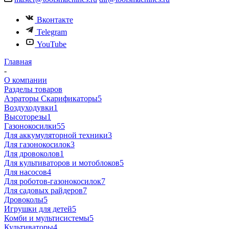
Вконтакте
Telegram
YouTube
Главная
-
О компании
Разделы товаров
Аэраторы Скарификаторы
5
Воздуходувки
1
Высоторезы
1
Газонокосилки
55
Для аккумуляторной техники
3
Для газонокосилок
3
Для дровоколов
1
Для культиваторов и мотоблоков
5
Для насосов
4
Для роботов-газонокосилок
7
Для садовых райдеров
7
Дровоколы
5
Игрушки для детей
5
Комби и мультисистемы
5
Культиваторы
4