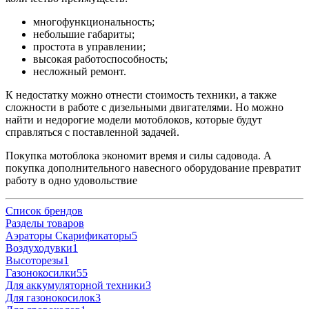
многофункциональность;
небольшие габариты;
простота в управлении;
высокая работоспособность;
несложный ремонт.
К недостатку можно отнести стоимость техники, а также
сложности в работе с дизельными двигателями. Но можно
найти и недорогие модели мотоблоков, которые будут
справляться с поставленной задачей.
Покупка мотоблока экономит время и силы садовода. А
покупка дополнительного навесного оборудование превратит
работу в одно удовольствие
Список брендов
Разделы товаров
Аэраторы Скарификаторы
5
Воздуходувки
1
Высоторезы
1
Газонокосилки
55
Для аккумуляторной техники
3
Для газонокосилок
3