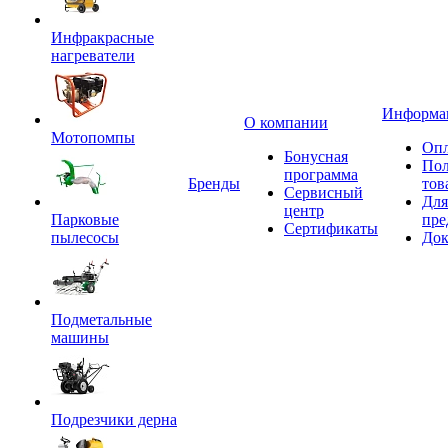
Инфракрасные
нагреватели
Информа
О компании
Мотопомпы
Опл
Бонусная
Пол
программа
Бренды
тов
Сервисный
Для
центр
Парковые
пре
Сертификаты
пылесосы
Док
Подметальные
машины
Подрезчики дерна