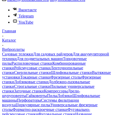
Вконтакте
Telegram
YouTube
Главная
-
Каталог
-
Виброплиты
Садовые тележки
Для садовых райдеров
Для аккумуляторной
техники
Для подметальных машин
Торцовочные
пилы
Распиловочные станки
Комбинированные
станки
Рейсмусовые станки
Ленточнопильные
станки
Сверлильные станки
Шлифовальные станки
Вытяжные
установки
Токарные станки
Фрезерные столы
Фрезерные
станки
Лобзиковые станки
Долбежно-пазовальные
станки
Строгальные станки
Пильные универсальные
станки
Заточные станки
Компрессоры
Дрели-
шуруповерты
Гайковерты
Пилы
Лобзики
Шлифовальные
машины
Перфораторы
Системы фильтрации
воздуха
Циркулярные пилы
Универсальные фрезерные
столы
Форматно-раскроечные станки
Фуговально-
рейсмусовые станки
Фуговальные станки
Название