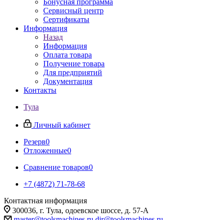
Бонусная программа
Сервисный центр
Сертификаты
Информация
Назад
Информация
Оплата товара
Получение товара
Для предприятий
Документация
Контакты
Тула
Личный кабинет
Резерв
0
Отложенные
0
Сравнение товаров
0
+7 (4872) 71-78-68
Контактная информация
300036, г. Тула, одоевское шоссе, д. 57-А
master@toolsmachines.ru
dir@toolsmachines.ru