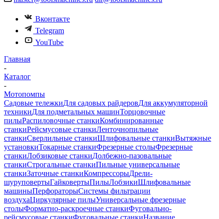
Вконтакте
Telegram
YouTube
Главная
-
Каталог
-
Мотопомпы
Садовые тележки
Для садовых райдеров
Для аккумуляторной
техники
Для подметальных машин
Торцовочные
пилы
Распиловочные станки
Комбинированные
станки
Рейсмусовые станки
Ленточнопильные
станки
Сверлильные станки
Шлифовальные станки
Вытяжные
установки
Токарные станки
Фрезерные столы
Фрезерные
станки
Лобзиковые станки
Долбежно-пазовальные
станки
Строгальные станки
Пильные универсальные
станки
Заточные станки
Компрессоры
Дрели-
шуруповерты
Гайковерты
Пилы
Лобзики
Шлифовальные
машины
Перфораторы
Системы фильтрации
воздуха
Циркулярные пилы
Универсальные фрезерные
столы
Форматно-раскроечные станки
Фуговально-
рейсмусовые станки
Фуговальные станки
Название