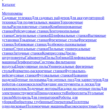
-
Каталог
-
Мотопомпы
Садовые тележки
Для садовых райдеров
Для аккумуляторной
техники
Для подметальных машин
Торцовочные
пилы
Распиловочные станки
Комбинированные
станки
Рейсмусовые станки
Ленточнопильные
станки
Сверлильные станки
Шлифовальные станки
Вытяжные
установки
Токарные станки
Фрезерные столы
Фрезерные
станки
Лобзиковые станки
Долбежно-пазовальные
станки
Строгальные станки
Пильные универсальные
станки
Заточные станки
Компрессоры
Дрели-
шуруповерты
Гайковерты
Пилы
Лобзики
Шлифовальные
машины
Перфораторы
Системы фильтрации
воздуха
Циркулярные пилы
Универсальные фрезерные
столы
Форматно-раскроечные станки
Фуговально-
рейсмусовые станки
Фуговальные станки
Название
раздела
Цепные пилорамы
Для цепных пил
Для харвестеров
Для
роботов-газонокосилок
Режущие инструменты и лески
Для
газонокосилок
Лодочные моторы
Насадки на цепные пилы
Для
электроинструмента
Принадлежности
Виброплиты
Угольные
грили
Мотодрель
Для генераторов
Роботы для
уборки
Вибраторы глубинные
Генераторы
Полотеры
однодисковые
Поломоечные машины
Высокоскоростные
Для