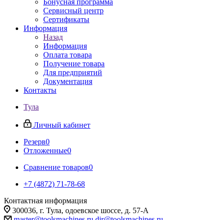
Бонусная программа
Сервисный центр
Сертификаты
Информация
Назад
Информация
Оплата товара
Получение товара
Для предприятий
Документация
Контакты
Тула
Личный кабинет
Резерв
0
Отложенные
0
Сравнение товаров
0
+7 (4872) 71-78-68
Контактная информация
300036, г. Тула, одоевское шоссе, д. 57-А
master@toolsmachines.ru
dir@toolsmachines.ru