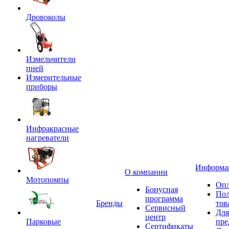
Дровоколы
Измельчители
пней
Измерительные
приборы
Инфракрасные
нагреватели
Информа
О компании
Мотопомпы
Опл
Бонусная
Пол
программа
Бренды
тов
Сервисный
Для
центр
Парковые
пре
Сертификаты