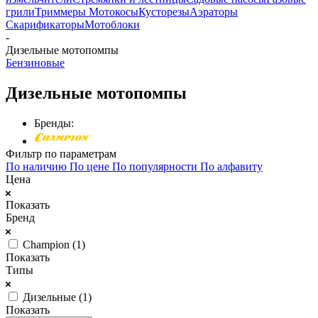
грили
Триммеры Мотокосы
Кусторезы
Аэраторы
Скарификаторы
Мотоблоки
-
Дизельные мотопомпы
Бензиновые
Дизельные мотопомпы
Бренды:
Фильтр по параметрам
По наличию
По цене
По популярности
По алфавиту
Цена
Показать
Бренд
Champion (
1
)
Показать
Типы
Дизельные (
1
)
Показать