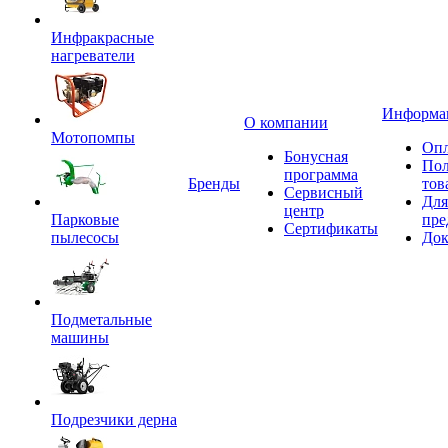
Инфракрасные
нагреватели
Информа
О компании
Мотопомпы
Опл
Бонусная
Пол
программа
Бренды
тов
Сервисный
Для
центр
Парковые
пре
Сертификаты
пылесосы
Док
Подметальные
машины
Подрезчики дерна