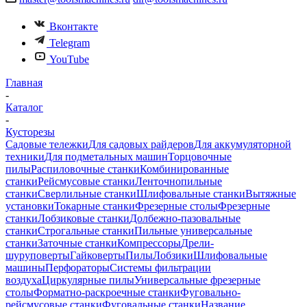
Вконтакте
Telegram
YouTube
Главная
-
Каталог
-
Кусторезы
Садовые тележки
Для садовых райдеров
Для аккумуляторной
техники
Для подметальных машин
Торцовочные
пилы
Распиловочные станки
Комбинированные
станки
Рейсмусовые станки
Ленточнопильные
станки
Сверлильные станки
Шлифовальные станки
Вытяжные
установки
Токарные станки
Фрезерные столы
Фрезерные
станки
Лобзиковые станки
Долбежно-пазовальные
станки
Строгальные станки
Пильные универсальные
станки
Заточные станки
Компрессоры
Дрели-
шуруповерты
Гайковерты
Пилы
Лобзики
Шлифовальные
машины
Перфораторы
Системы фильтрации
воздуха
Циркулярные пилы
Универсальные фрезерные
столы
Форматно-раскроечные станки
Фуговально-
рейсмусовые станки
Фуговальные станки
Название