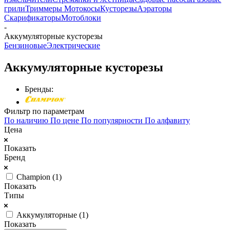
грили
Триммеры Мотокосы
Кусторезы
Аэраторы
Скарификаторы
Мотоблоки
-
Аккумуляторные кусторезы
Бензиновые
Электрические
Аккумуляторные кусторезы
Бренды:
Фильтр по параметрам
По наличию
По цене
По популярности
По алфавиту
Цена
Показать
Бренд
Champion (
1
)
Показать
Типы
Аккумуляторные (
1
)
Показать