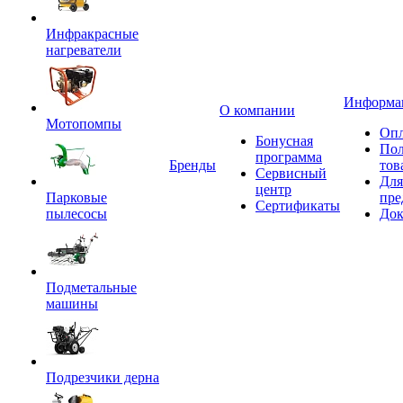
Инфракрасные
нагреватели
Информа
О компании
Мотопомпы
Опл
Бонусная
Пол
программа
Бренды
тов
Сервисный
Для
центр
Парковые
пре
Сертификаты
пылесосы
Док
Подметальные
машины
Подрезчики дерна