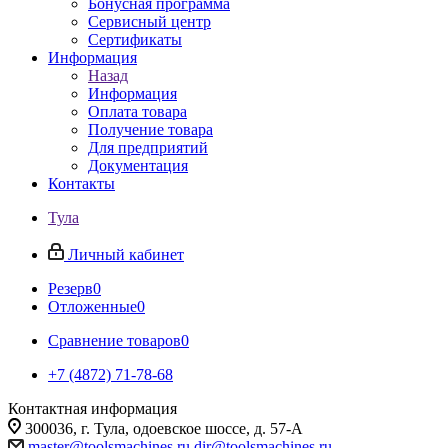
Бонусная программа
Сервисный центр
Сертификаты
Информация
Назад
Информация
Оплата товара
Получение товара
Для предприятий
Документация
Контакты
Тула
Личный кабинет
Резерв
0
Отложенные
0
Сравнение товаров
0
+7 (4872) 71-78-68
Контактная информация
300036, г. Тула, одоевское шоссе, д. 57-А
master@toolsmachines.ru
dir@toolsmachines.ru