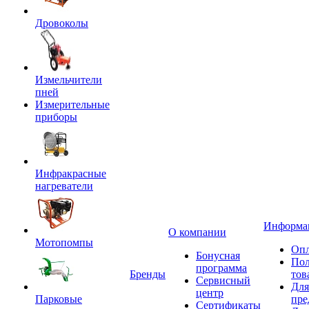
Дровоколы
Измельчители
пней
Измерительные
приборы
Инфракрасные
нагреватели
Информа
О компании
Мотопомпы
Опл
Бонусная
Пол
программа
Бренды
тов
Сервисный
Для
центр
Парковые
пре
Сертификаты