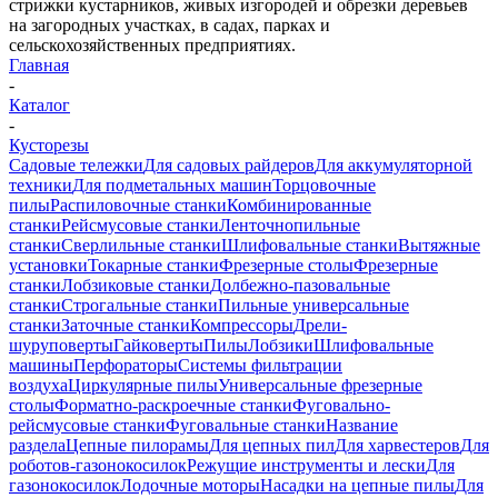
стрижки кустарников, живых изгородей и обрезки деревьев
на загородных участках, в садах, парках и
сельскохозяйственных предприятиях.
Главная
-
Каталог
-
Кусторезы
Садовые тележки
Для садовых райдеров
Для аккумуляторной
техники
Для подметальных машин
Торцовочные
пилы
Распиловочные станки
Комбинированные
станки
Рейсмусовые станки
Ленточнопильные
станки
Сверлильные станки
Шлифовальные станки
Вытяжные
установки
Токарные станки
Фрезерные столы
Фрезерные
станки
Лобзиковые станки
Долбежно-пазовальные
станки
Строгальные станки
Пильные универсальные
станки
Заточные станки
Компрессоры
Дрели-
шуруповерты
Гайковерты
Пилы
Лобзики
Шлифовальные
машины
Перфораторы
Системы фильтрации
воздуха
Циркулярные пилы
Универсальные фрезерные
столы
Форматно-раскроечные станки
Фуговально-
рейсмусовые станки
Фуговальные станки
Название
раздела
Цепные пилорамы
Для цепных пил
Для харвестеров
Для
роботов-газонокосилок
Режущие инструменты и лески
Для
газонокосилок
Лодочные моторы
Насадки на цепные пилы
Для