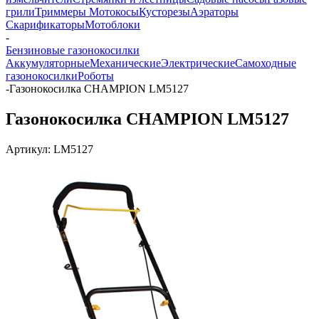
грили
Триммеры Мотокосы
Кусторезы
Аэраторы
Скарификаторы
Мотоблоки
-
Бензиновые газонокосилки
Аккумуляторные
Механические
Электрические
Самоходные
газонокосилки
Роботы
-
Газонокосилка CHAMPION LM5127
Газонокосилка CHAMPION LM5127
Артикул:
LM5127