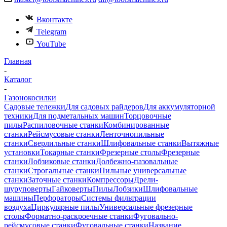
Вконтакте
Telegram
YouTube
Главная
-
Каталог
-
Газонокосилки
Садовые тележки
Для садовых райдеров
Для аккумуляторной
техники
Для подметальных машин
Торцовочные
пилы
Распиловочные станки
Комбинированные
станки
Рейсмусовые станки
Ленточнопильные
станки
Сверлильные станки
Шлифовальные станки
Вытяжные
установки
Токарные станки
Фрезерные столы
Фрезерные
станки
Лобзиковые станки
Долбежно-пазовальные
станки
Строгальные станки
Пильные универсальные
станки
Заточные станки
Компрессоры
Дрели-
шуруповерты
Гайковерты
Пилы
Лобзики
Шлифовальные
машины
Перфораторы
Системы фильтрации
воздуха
Циркулярные пилы
Универсальные фрезерные
столы
Форматно-раскроечные станки
Фуговально-
рейсмусовые станки
Фуговальные станки
Название