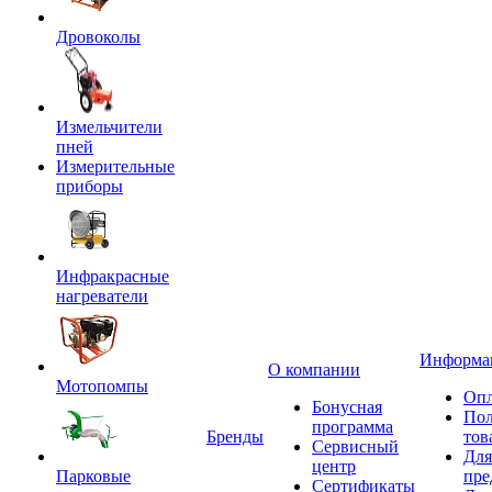
Дровоколы
Измельчители
пней
Измерительные
приборы
Инфракрасные
нагреватели
Информа
О компании
Мотопомпы
Опл
Бонусная
Пол
программа
Бренды
тов
Сервисный
Для
центр
Парковые
пре
Сертификаты