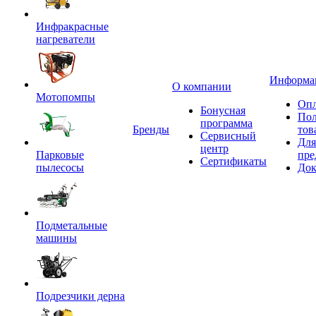
Инфракрасные
нагреватели
Информа
О компании
Мотопомпы
Опл
Бонусная
Пол
программа
Бренды
тов
Сервисный
Для
центр
Парковые
пре
Сертификаты
пылесосы
Док
Подметальные
машины
Подрезчики дерна