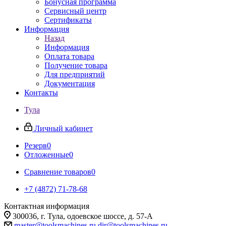
Бонусная программа
Сервисный центр
Сертификаты
Информация
Назад
Информация
Оплата товара
Получение товара
Для предприятий
Документация
Контакты
Тула
Личный кабинет
Резерв
0
Отложенные
0
Сравнение товаров
0
+7 (4872) 71-78-68
Контактная информация
300036, г. Тула, одоевское шоссе, д. 57-А
master@toolsmachines.ru
dir@toolsmachines.ru