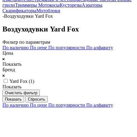
грили
Триммеры Мотокосы
Кусторезы
Аэраторы
Скарификаторы
Мотоблоки
-
Воздуходувки Yard Fox
Воздуходувки Yard Fox
Фильтр по параметрам
По наличию
По цене
По популярности
По алфавиту
Цена
Показать
Бренд
Yard Fox (
1
)
Показать
Очистить фильтр
Сбросить
По наличию
По цене
По популярности
По алфавиту