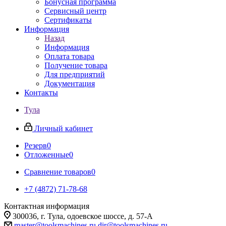
Бонусная программа
Сервисный центр
Сертификаты
Информация
Назад
Информация
Оплата товара
Получение товара
Для предприятий
Документация
Контакты
Тула
Личный кабинет
Резерв
0
Отложенные
0
Сравнение товаров
0
+7 (4872) 71-78-68
Контактная информация
300036, г. Тула, одоевское шоссе, д. 57-А
master@toolsmachines.ru
dir@toolsmachines.ru