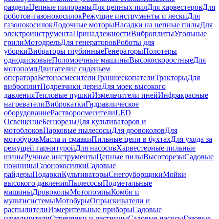
раздела
Цепные пилорамы
Для цепных пил
Для харвестеров
Для
роботов-газонокосилок
Режущие инструменты и лески
Для
газонокосилок
Лодочные моторы
Насадки на цепные пилы
Для
электроинструмента
Принадлежности
Виброплиты
Угольные
грили
Мотодрель
Для генераторов
Роботы для
уборки
Вибраторы глубинные
Генераторы
Полотеры
однодисковые
Поломоечные машины
Высокоскоростные
Для
мотопомп
Двигатели
с сиденьем
оператора
Бетоносмесители
Траншеекопатели
Тракторы
Для
виброплит
Подрезчики дерна
Для моек высокого
давления
Тепловые пушки
Измельчители пней
Инфракрасные
нагреватели
Виброкатки
Гидравлическое
оборудование
Растворосмесители
LED
Освещение
Бензорезы
Для культиваторов и
мотоблоков
Парковые пылесосы
Для дровоколов
Для
мотобуров
Масла и смазки
Пильные цепи в бухтах
Для ухода за
режущей гарнитурой
Для насосов
Харвестерные пильные
шины
Ручные инструменты
Цепные пилы
Высоторезы
Садовые
ножницы
Газонокосилки
Садовые
райдеры
Подарки
Культиваторы
Снегоуборщики
Мойки
высокого давления
Пылесосы
Подметальные
машины
Дровоколы
Мотопомпы
Комби и
мультисистемы
Мотобуры
Опрыскиватели и
распылители
Измерительные приборы
Садовые
измельчители
Стремянки и лестницы
Садовые насосы
Газовые