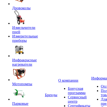
Дровоколы
Измельчители
пней
Измерительные
приборы
Инфракрасные
нагреватели
Информа
О компании
Мотопомпы
Опл
Бонусная
Пол
программа
Бренды
тов
Сервисный
Для
центр
Парковые
пре
Сертификаты