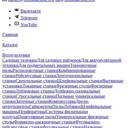
Вконтакте
Telegram
YouTube
Главная
-
Каталог
-
Воздуходувки
Садовые тележки
Для садовых райдеров
Для аккумуляторной
техники
Для подметальных машин
Торцовочные
пилы
Распиловочные станки
Комбинированные
станки
Рейсмусовые станки
Ленточнопильные
станки
Сверлильные станки
Шлифовальные станки
Вытяжные
установки
Токарные станки
Фрезерные столы
Фрезерные
станки
Лобзиковые станки
Долбежно-пазовальные
станки
Строгальные станки
Пильные универсальные
станки
Заточные станки
Компрессоры
Дрели-
шуруповерты
Гайковерты
Пилы
Лобзики
Шлифовальные
машины
Перфораторы
Системы фильтрации
воздуха
Циркулярные пилы
Универсальные фрезерные
столы
Форматно-раскроечные станки
Фуговально-
рейсмусовые станки
Фуговальные станки
Название