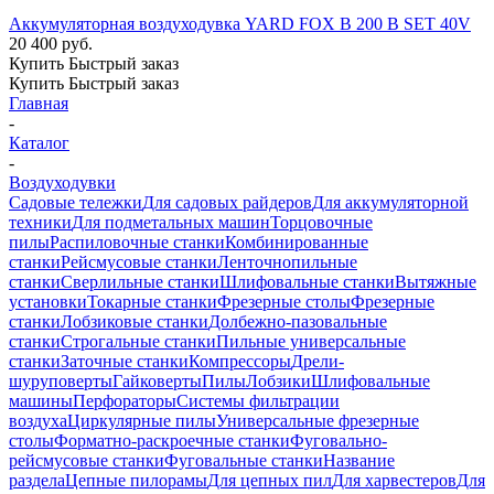
Аккумуляторная воздуходувка YARD FOX B 200 B SET 40V
20 400
руб.
Купить
Быстрый заказ
Купить
Быстрый заказ
Главная
-
Каталог
-
Воздуходувки
Садовые тележки
Для садовых райдеров
Для аккумуляторной
техники
Для подметальных машин
Торцовочные
пилы
Распиловочные станки
Комбинированные
станки
Рейсмусовые станки
Ленточнопильные
станки
Сверлильные станки
Шлифовальные станки
Вытяжные
установки
Токарные станки
Фрезерные столы
Фрезерные
станки
Лобзиковые станки
Долбежно-пазовальные
станки
Строгальные станки
Пильные универсальные
станки
Заточные станки
Компрессоры
Дрели-
шуруповерты
Гайковерты
Пилы
Лобзики
Шлифовальные
машины
Перфораторы
Системы фильтрации
воздуха
Циркулярные пилы
Универсальные фрезерные
столы
Форматно-раскроечные станки
Фуговально-
рейсмусовые станки
Фуговальные станки
Название
раздела
Цепные пилорамы
Для цепных пил
Для харвестеров
Для