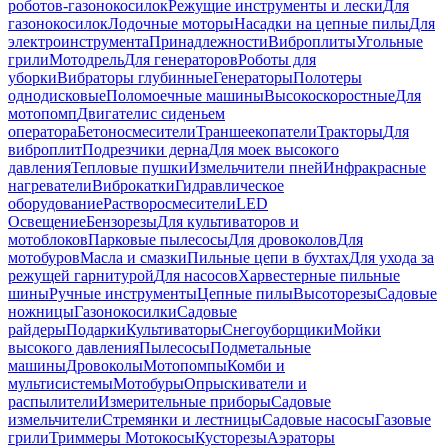
роботов-газонокосилок
Режущие инструменты и лески
Для
газонокосилок
Лодочные моторы
Насадки на цепные пилы
Для
электроинструмента
Принадлежности
Виброплиты
Угольные
грили
Мотодрель
Для генераторов
Роботы для
уборки
Вибраторы глубинные
Генераторы
Полотеры
однодисковые
Поломоечные машины
Высокоскоростные
Для
мотопомп
Двигатели
с сиденьем
оператора
Бетоносмесители
Траншеекопатели
Тракторы
Для
виброплит
Подрезчики дерна
Для моек высокого
давления
Тепловые пушки
Измельчители пней
Инфракрасные
нагреватели
Виброкатки
Гидравлическое
оборудование
Растворосмесители
LED
Освещение
Бензорезы
Для культиваторов и
мотоблоков
Парковые пылесосы
Для дровоколов
Для
мотобуров
Масла и смазки
Пильные цепи в бухтах
Для ухода за
режущей гарнитурой
Для насосов
Харвестерные пильные
шины
Ручные инструменты
Цепные пилы
Высоторезы
Садовые
ножницы
Газонокосилки
Садовые
райдеры
Подарки
Культиваторы
Снегоуборщики
Мойки
высокого давления
Пылесосы
Подметальные
машины
Дровоколы
Мотопомпы
Комби и
мультисистемы
Мотобуры
Опрыскиватели и
распылители
Измерительные приборы
Садовые
измельчители
Стремянки и лестницы
Садовые насосы
Газовые
грили
Триммеры Мотокосы
Кусторезы
Аэраторы