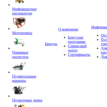
Инфракрасные
нагреватели
Информа
О компании
Мотопомпы
Опл
Бонусная
Пол
программа
Бренды
тов
Сервисный
Для
центр
Парковые
пре
Сертификаты
пылесосы
Док
Подметальные
машины
Подрезчики дерна