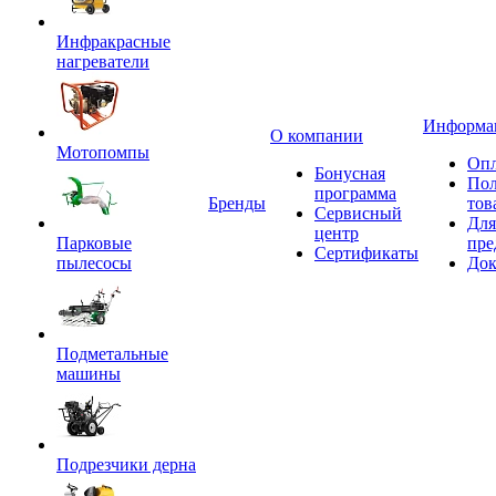
Инфракрасные
нагреватели
Информа
О компании
Мотопомпы
Опл
Бонусная
Пол
программа
Бренды
тов
Сервисный
Для
центр
Парковые
пре
Сертификаты
пылесосы
Док
Подметальные
машины
Подрезчики дерна