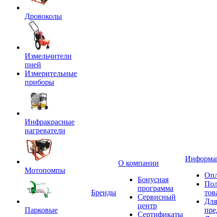
Дровоколы
Измельчители
пней
Измерительные
приборы
Инфракрасные
нагреватели
Информа
О компании
Мотопомпы
Опл
Бонусная
Пол
программа
Бренды
тов
Сервисный
Для
центр
Парковые
пре
Сертификаты