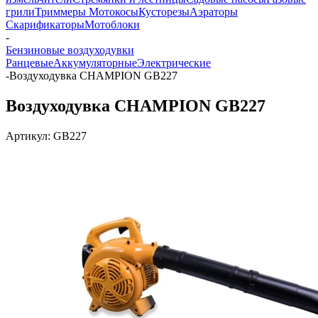
грили
Триммеры Мотокосы
Кусторезы
Аэраторы
Скарификаторы
Мотоблоки
-
Бензиновые воздуходувки
Ранцевые
Аккумуляторные
Электрические
-
Воздуходувка CHAMPION GB227
Воздуходувка CHAMPION GB227
Артикул:
GB227