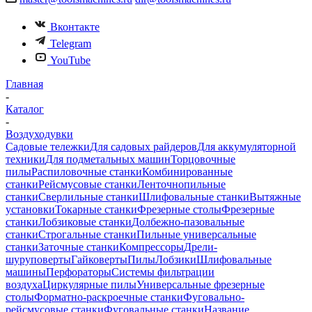
Вконтакте
Telegram
YouTube
Главная
-
Каталог
-
Воздуходувки
Садовые тележки
Для садовых райдеров
Для аккумуляторной
техники
Для подметальных машин
Торцовочные
пилы
Распиловочные станки
Комбинированные
станки
Рейсмусовые станки
Ленточнопильные
станки
Сверлильные станки
Шлифовальные станки
Вытяжные
установки
Токарные станки
Фрезерные столы
Фрезерные
станки
Лобзиковые станки
Долбежно-пазовальные
станки
Строгальные станки
Пильные универсальные
станки
Заточные станки
Компрессоры
Дрели-
шуруповерты
Гайковерты
Пилы
Лобзики
Шлифовальные
машины
Перфораторы
Системы фильтрации
воздуха
Циркулярные пилы
Универсальные фрезерные
столы
Форматно-раскроечные станки
Фуговально-
рейсмусовые станки
Фуговальные станки
Название