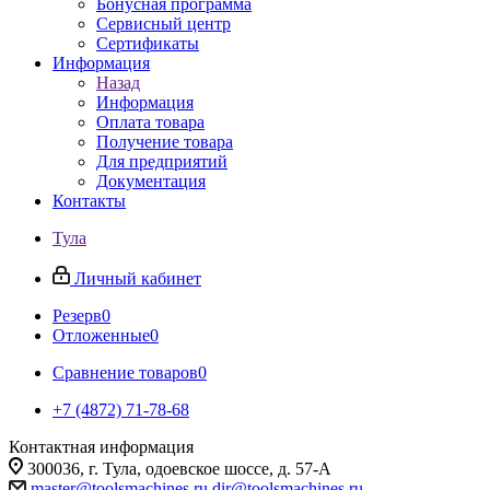
Бонусная программа
Сервисный центр
Сертификаты
Информация
Назад
Информация
Оплата товара
Получение товара
Для предприятий
Документация
Контакты
Тула
Личный кабинет
Резерв
0
Отложенные
0
Сравнение товаров
0
+7 (4872) 71-78-68
Контактная информация
300036, г. Тула, одоевское шоссе, д. 57-А
master@toolsmachines.ru
dir@toolsmachines.ru