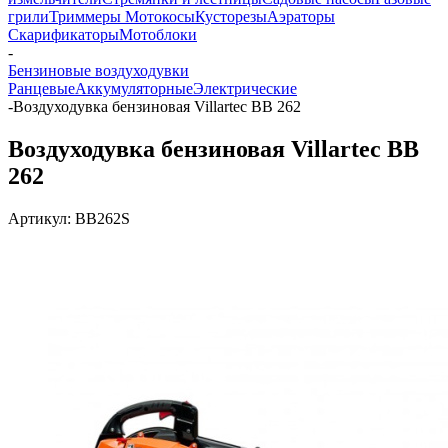
грили
Триммеры Мотокосы
Кусторезы
Аэраторы
Скарификаторы
Мотоблоки
-
Бензиновые воздуходувки
Ранцевые
Аккумуляторные
Электрические
-
Воздуходувка бензиновая Villartec BB 262
Воздуходувка бензиновая Villartec BB
262
Артикул:
BB262S