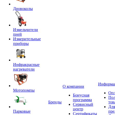
Дровоколы
Измельчители
пней
Измерительные
приборы
Инфракрасные
нагреватели
Информа
О компании
Мотопомпы
Опл
Бонусная
Пол
программа
Бренды
тов
Сервисный
Для
центр
Парковые
пре
Сертификаты