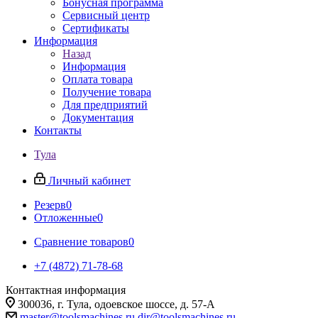
Бонусная программа
Сервисный центр
Сертификаты
Информация
Назад
Информация
Оплата товара
Получение товара
Для предприятий
Документация
Контакты
Тула
Личный кабинет
Резерв
0
Отложенные
0
Сравнение товаров
0
+7 (4872) 71-78-68
Контактная информация
300036, г. Тула, одоевское шоссе, д. 57-А
master@toolsmachines.ru
dir@toolsmachines.ru