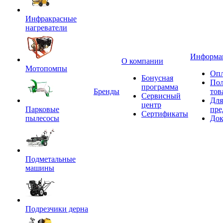
Инфракрасные
нагреватели
Информа
О компании
Мотопомпы
Опл
Бонусная
Пол
программа
Бренды
тов
Сервисный
Для
центр
Парковые
пре
Сертификаты
пылесосы
Док
Подметальные
машины
Подрезчики дерна