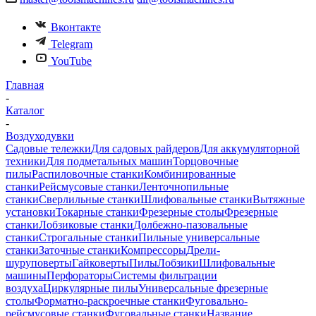
Вконтакте
Telegram
YouTube
Главная
-
Каталог
-
Воздуходувки
Садовые тележки
Для садовых райдеров
Для аккумуляторной
техники
Для подметальных машин
Торцовочные
пилы
Распиловочные станки
Комбинированные
станки
Рейсмусовые станки
Ленточнопильные
станки
Сверлильные станки
Шлифовальные станки
Вытяжные
установки
Токарные станки
Фрезерные столы
Фрезерные
станки
Лобзиковые станки
Долбежно-пазовальные
станки
Строгальные станки
Пильные универсальные
станки
Заточные станки
Компрессоры
Дрели-
шуруповерты
Гайковерты
Пилы
Лобзики
Шлифовальные
машины
Перфораторы
Системы фильтрации
воздуха
Циркулярные пилы
Универсальные фрезерные
столы
Форматно-раскроечные станки
Фуговально-
рейсмусовые станки
Фуговальные станки
Название