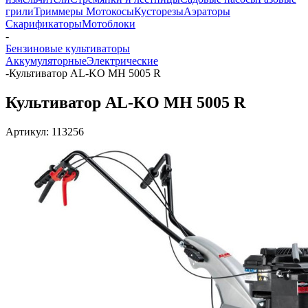
грили
Триммеры Мотокосы
Кусторезы
Аэраторы
Скарификаторы
Мотоблоки
-
Бензиновые культиваторы
Аккумуляторные
Электрические
-
Культиватор AL-KO MH 5005 R
Культиватор AL-KO MH 5005 R
Артикул:
113256