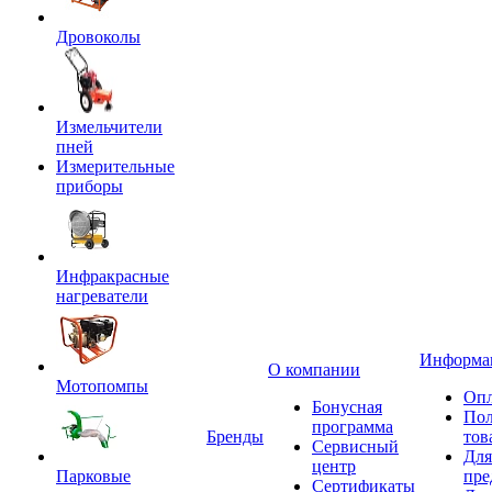
Дровоколы
Измельчители
пней
Измерительные
приборы
Инфракрасные
нагреватели
Информа
О компании
Мотопомпы
Опл
Бонусная
Пол
программа
Бренды
тов
Сервисный
Для
центр
Парковые
пре
Сертификаты