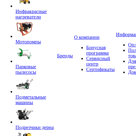
Инфракрасные
нагреватели
Информа
О компании
Мотопомпы
Опл
Бонусная
Пол
программа
Бренды
тов
Сервисный
Для
центр
Парковые
пре
Сертификаты
пылесосы
Док
Подметальные
машины
Подрезчики дерна