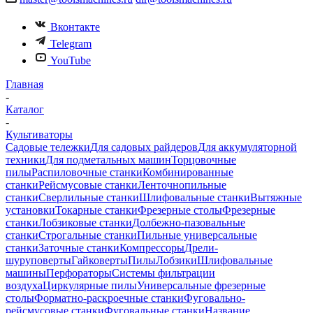
Вконтакте
Telegram
YouTube
Главная
-
Каталог
-
Культиваторы
Садовые тележки
Для садовых райдеров
Для аккумуляторной
техники
Для подметальных машин
Торцовочные
пилы
Распиловочные станки
Комбинированные
станки
Рейсмусовые станки
Ленточнопильные
станки
Сверлильные станки
Шлифовальные станки
Вытяжные
установки
Токарные станки
Фрезерные столы
Фрезерные
станки
Лобзиковые станки
Долбежно-пазовальные
станки
Строгальные станки
Пильные универсальные
станки
Заточные станки
Компрессоры
Дрели-
шуруповерты
Гайковерты
Пилы
Лобзики
Шлифовальные
машины
Перфораторы
Системы фильтрации
воздуха
Циркулярные пилы
Универсальные фрезерные
столы
Форматно-раскроечные станки
Фуговально-
рейсмусовые станки
Фуговальные станки
Название