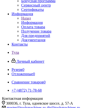
Бонусная программа
Сервисный центр
Сертификаты
Информация
Назад
Информация
Оплата товара
Получение товара
Для предприятий
Документация
Контакты
Тула
Личный кабинет
Резерв
0
Отложенные
0
Сравнение товаров
0
+7 (4872) 71-78-68
Контактная информация
300036, г. Тула, одоевское шоссе, д. 57-А
master@toolsmachines.ru
dir@toolsmachines.ru